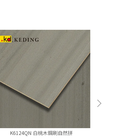
K6124QN 白桃木鋼刷自然拼
K613