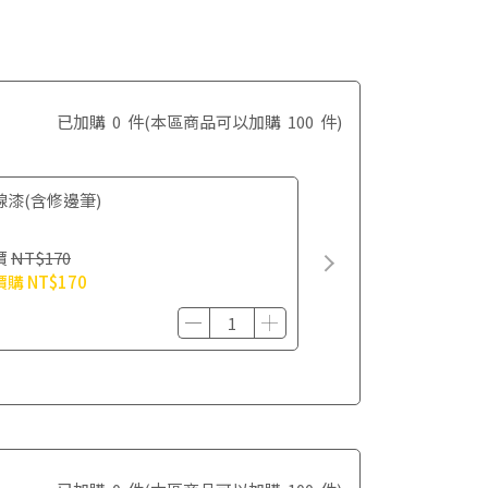
已加購
0
件
(本區商品可以加購
100
件)
線漆(含修邊筆)
價
NT$170
價購
NT$170