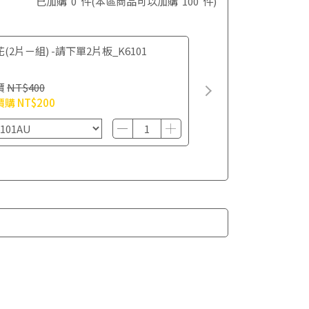
已加購
0
件
(本區商品可以加購
100
件)
(2片ㄧ組) -請下單2片板_K6101
價
NT$400
價購
NT$200