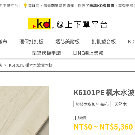
織布
環保批批板
透芯美耐板
批批塑合板
K
型錄樣板申請
LINE線上業務
色
K6101PE 楓木水波實木拼
K6101PE 楓木水
天然木
塗裝木皮板/不織布
未稅價
NT$0
~
NT$5,360