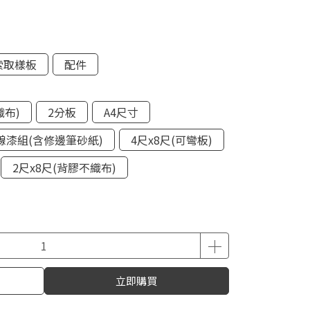
索取樣板
配件
織布)
2分板
A4尺寸
線漆組(含修邊筆砂紙)
4尺x8尺(可彎板)
2尺x8尺(背膠不織布)
立即購買