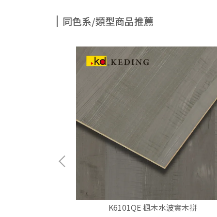
同色系/類型商品推薦
鋼刷實木拼
K6101QE 楓木水波實木拼