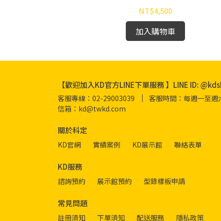
NT$4,500
加入購物車
【歡迎加入KD官方LINE下單服務 】LINE ID: @kds
客服專線：02-29003039
客服時間：每週一至週六 08
信箱：kd@twkd.com
關於科定
KD官網
實績案例
KD展示館
聯絡表單
KD服務
諮詢預約
展示館預約
型錄樣板申請
常見問題
註冊須知
下單須知
配送服務
隱私政策