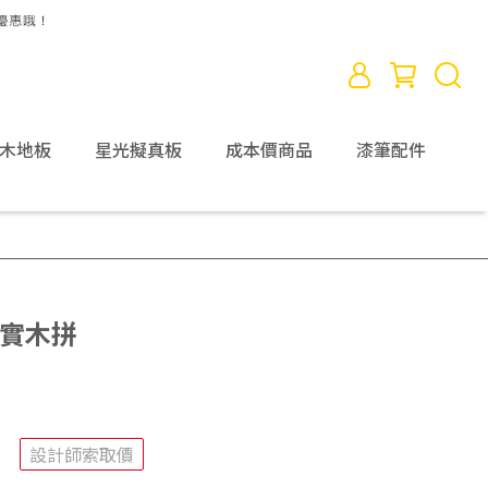
D木地板
星光擬真板
成本價商品
漆筆配件
波實木拼
設計師索取價