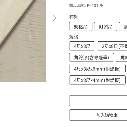
商品編號:
K6101PE
類別
規格品
訂製品
規格
4尺x8尺
2尺x8尺(不
角線漆(含修邊筆)
角
4尺x8尺x6mm(耐燃板)
4尺x8尺x4mm(耐燃板)
加入購物車