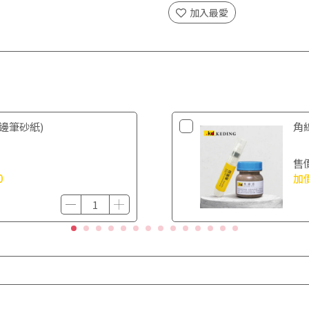
加入最愛
邊筆砂紙)
角
售
0
加