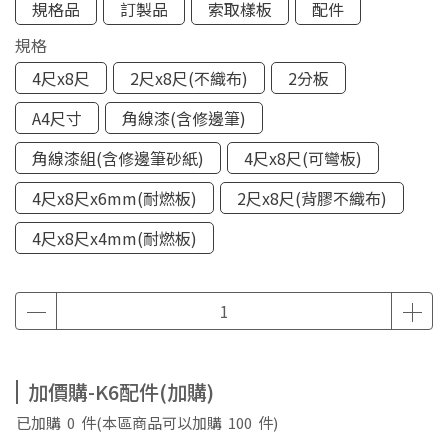
規格品
訂製品
索取樣板
配件
規格
4尺x8尺
2尺x8尺(不織布)
2分板
A4尺寸
角線漆(含修邊筆)
角線漆組(含修邊筆砂紙)
4尺x8尺(可彎板)
4尺x8尺x6mm(耐燃板)
2尺x8尺(背膠不織布)
4尺x8尺x4mm(耐燃板)
加價購-K6配件(加購)
已加購
0
件
(本區商品可以加購
100
件)