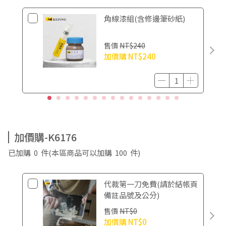
角線漆組(含修邊筆砂紙)
售價
NT$240
加價購
NT$240
加價購-K6176
已加購
0
件
(本區商品可以加購
100
件)
代裁第一刀免費(請於結帳頁
備註品號及公分)
售價
NT$0
加價購
NT$0