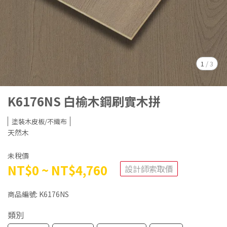
1
/
3
K6176NS 白榆木鋼刷實木拼
塗裝木皮板/不織布
天然木
未稅價
NT$0
~
NT$4,760
設計師索取價
商品編號:
K6176NS
類別