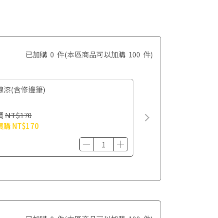
已加購
0
件
(本區商品可以加購
100
件)
線漆(含修邊筆)
價
NT$170
價購
NT$170