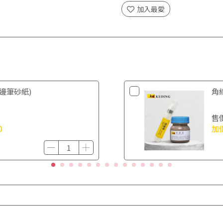
加入最愛
邊筆砂紙)
角
售
0
加