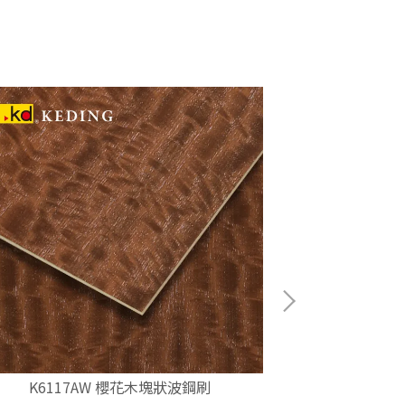
K6117AW 櫻花木塊狀波鋼刷
K61