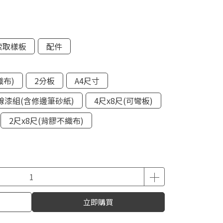
索取樣板
配件
織布)
2分板
A4尺寸
線漆組(含修邊筆砂紙)
4尺x8尺(可彎板)
2尺x8尺(背膠不織布)
立即購買