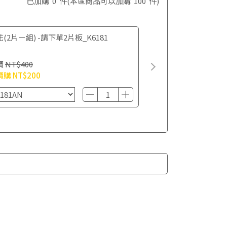
已加購
0
件
(本區商品可以加購
100
件)
(2片ㄧ組) -請下單2片板_K6181
價
NT$400
價購
NT$200