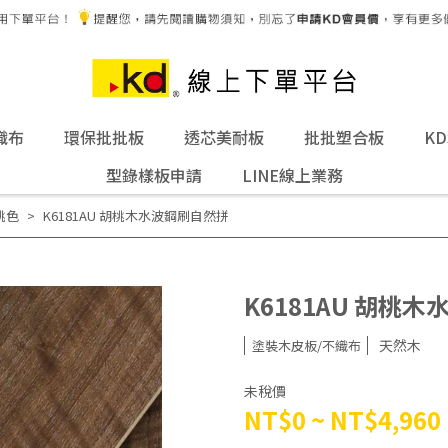
織布
環保批批板
透芯美耐板
批批塑合板
K
型錄樣板申請
LINE線上業務
桃色
K6181AU 胡桃木水波鋼刷自然拼
K6181AU 胡桃
天然木
塗裝木皮板/不織布
未稅價
NT$0
~
NT$4,960