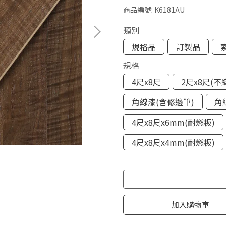
商品編號:
K6181AU
類別
規格品
訂製品
規格
4尺x8尺
2尺x8尺(不
角線漆(含修邊筆)
角
4尺x8尺x6mm(耐燃板)
4尺x8尺x4mm(耐燃板)
加入購物車