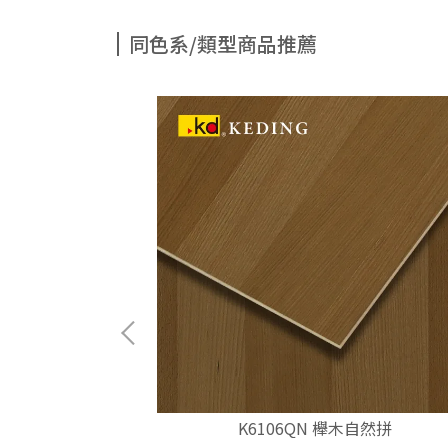
同色系/類型商品推薦
木
K6106QN 櫸木自然拼