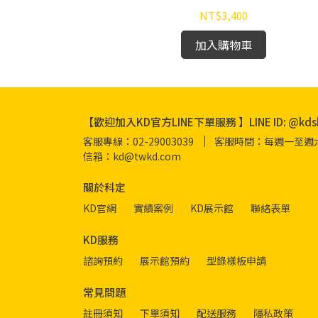
NT$3,400
加入購物車
【歡迎加入KD官方LINE下單服務 】LINE ID: @kds
客服專線：02-29003039
客服時間：每週一至週六 08
信箱：kd@twkd.com
關於科定
KD官網
實績案例
KD展示館
聯絡表單
KD服務
諮詢預約
展示館預約
型錄樣板申請
常見問題
註冊須知
下單須知
配送服務
隱私政策