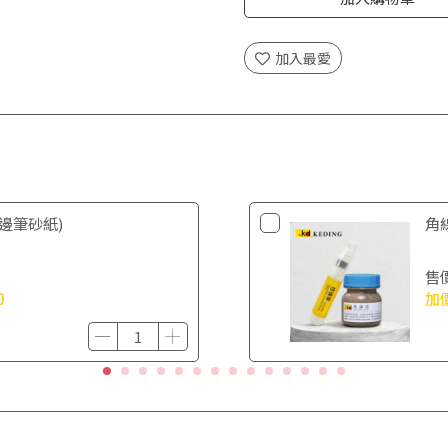
加入最愛
邊筆砂紙)
角
售
0
加