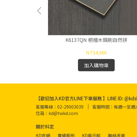
鋼刷自然拼
K6137QN 杷檀木鋼刷自然拼
NT$4,000
加入購物車
【歡迎加入KD官方LINE下單服務 】LINE ID: @kds
客服專線：02-29003039
客服時間：每週一至週六 08
信箱：kd@twkd.com
關於科定
KD官網
實績案例
KD展示館
聯絡表單