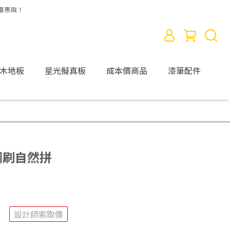
D木地板
星光擬真板
成本價商品
漆筆配件
木鋼刷自然拼
設計師索取價