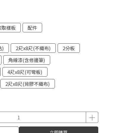
索取樣板
配件
貼)
2尺x8尺(不織布)
2分板
角線漆(含修邊筆)
4尺x8尺(可彎板)
2尺x8尺(背膠不織布)
立即購買