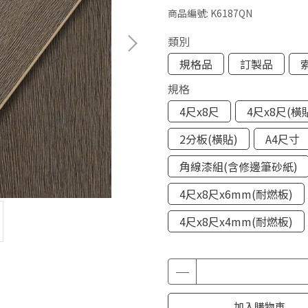
商品編號:
K6187QN
類別
規格品
訂製品
規格
4尺x8尺
4尺x8尺(橫
2分板(橫貼)
A4尺寸
角線漆組(含修邊筆砂紙)
4尺x8尺x6mm(耐燃板)
4尺x8尺x4mm(耐燃板)
加入購物車