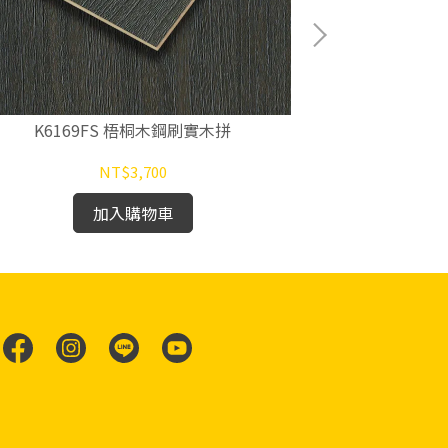
K6169FS 梧桐木鋼刷實木拼
K617
NT$3,700
加入購物車