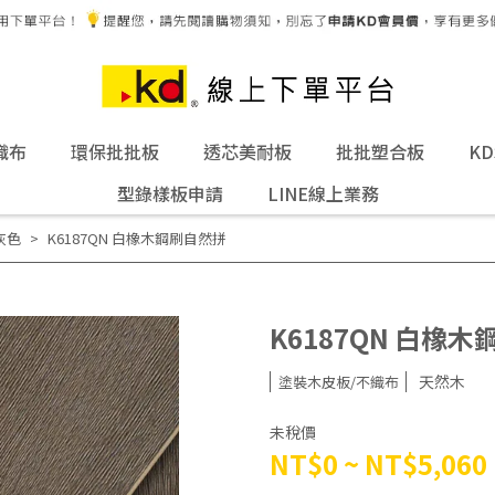
織布
環保批批板
透芯美耐板
批批塑合板
K
型錄樣板申請
LINE線上業務
灰色
K6187QN 白橡木鋼刷自然拼
K6187QN 白橡
天然木
塗裝木皮板/不織布
未稅價
NT$0
~
NT$5,060