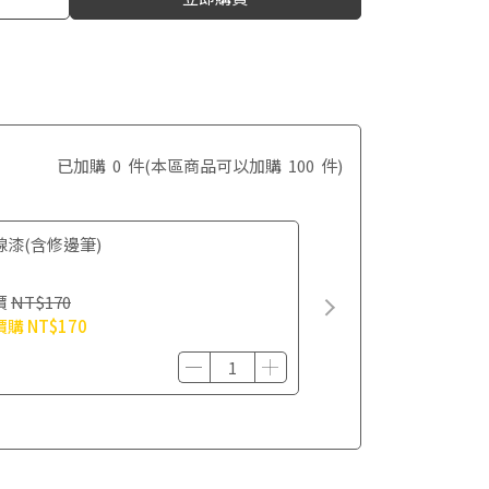
已加購
0
件
(本區商品可以加購
100
件)
線漆(含修邊筆)
價
NT$170
價購
NT$170