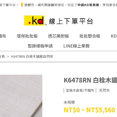
織布
環保批批板
透芯美耐板
批批塑合板
K
型錄樣板申請
LINE線上業務
灰色
K6478RN 白栓木鋸痕自然拼
K6478RN 白栓
天然木
塗裝木皮板/不織布
未稅價
NT$0
~
NT$5,560