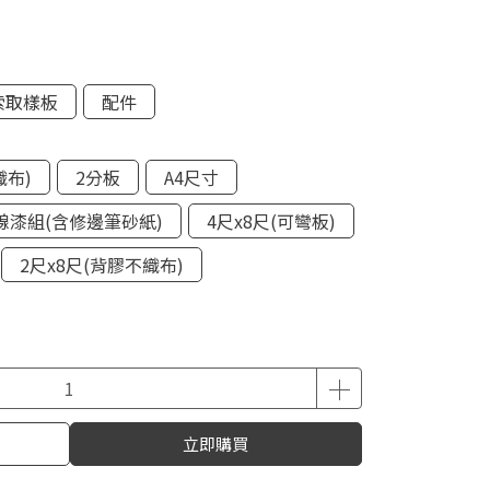
索取樣板
配件
織布)
2分板
A4尺寸
線漆組(含修邊筆砂紙)
4尺x8尺(可彎板)
2尺x8尺(背膠不織布)
立即購買