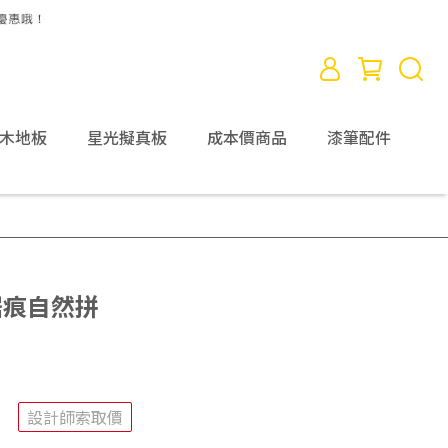
D木地板
星光擬真板
成本價商品
漆筆配件
木鋸痕自然拼
設計師索取價