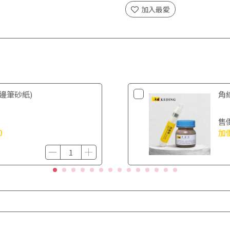
加入最愛
邊筆砂紙)
角
售
0
加