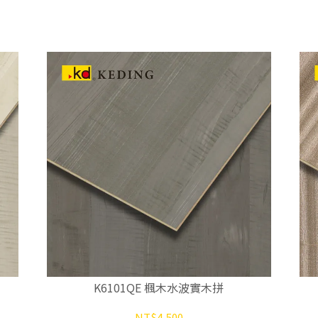
K6101QE 楓木水波實木拼
NT$4,500