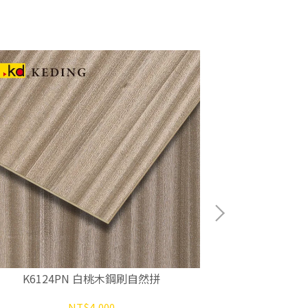
K6124PN 白桃木鋼刷自然拼
K612
NT$4,000