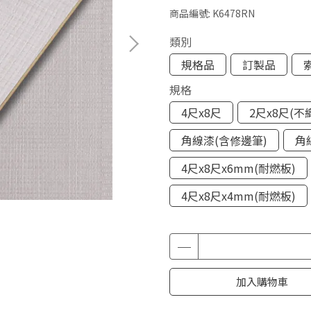
商品編號:
K6478RN
類別
規格品
訂製品
規格
4尺x8尺
2尺x8尺(不
角線漆(含修邊筆)
角
4尺x8尺x6mm(耐燃板)
4尺x8尺x4mm(耐燃板)
加入購物車