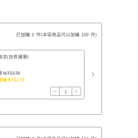
已加購
0
件
(本區商品可以加購
100
件)
線漆(含修邊筆)
價
NT$170
價購
NT$170