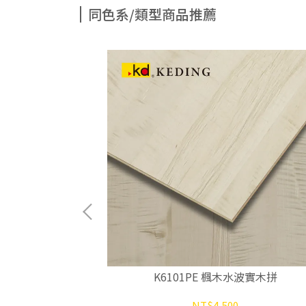
同色系/類型商品推薦
鋼刷實木拼
K6101PE 楓木水波實木拼
NT$4,500