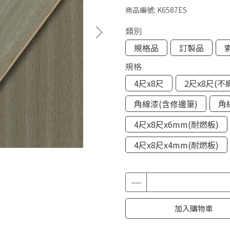
商品編號:
K6587ES
類別
規格品
訂製品
規格
4尺x8尺
2尺x8尺(不
角線漆(含修邊筆)
角
4尺x8尺x6mm(耐燃板)
4尺x8尺x4mm(耐燃板)
加入購物車