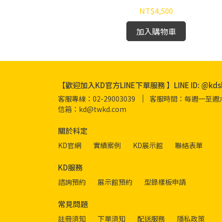
NT$4,500
加入購物車
【歡迎加入KD官方LINE下單服務 】LINE ID: @kds
客服專線：02-29003039
客服時間：每週一至週六 08
信箱：kd@twkd.com
關於科定
KD官網
實績案例
KD展示館
聯絡表單
KD服務
諮詢預約
展示館預約
型錄樣板申請
常見問題
註冊須知
下單須知
配送服務
隱私政策