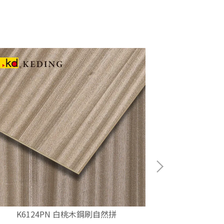
K6124PN 白桃木鋼刷自然拼
K612