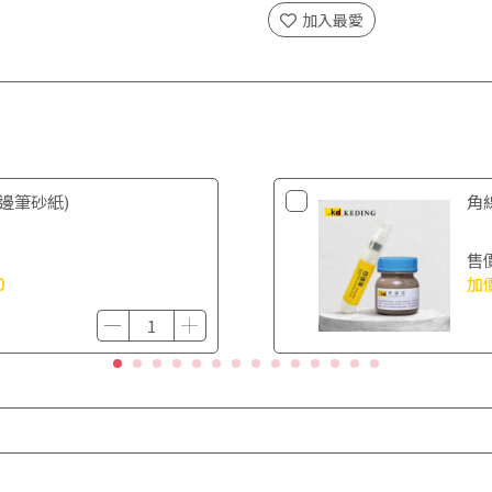
加入最愛
邊筆砂紙)
角
售
0
加