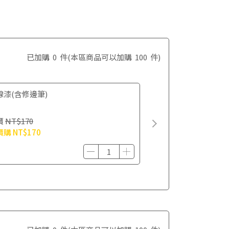
已加購
0
件
(本區商品可以加購
100
件)
線漆(含修邊筆)
價
NT$170
價購
NT$170