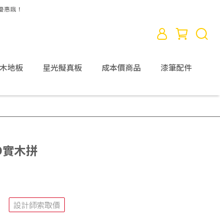
D木地板
星光擬真板
成本價商品
漆筆配件
3D實木拼
設計師索取價