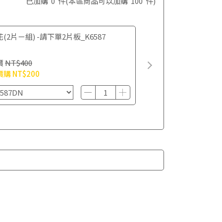
已加購
0
件
(本區商品可以加購
100
件)
(2片ㄧ組) -請下單2片板_K6587
價
NT$400
價購
NT$200