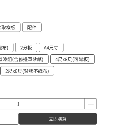
索取樣板
配件
織布)
2分板
A4尺寸
線漆組(含修邊筆砂紙)
4尺x8尺(可彎板)
2尺x8尺(背膠不織布)
立即購買