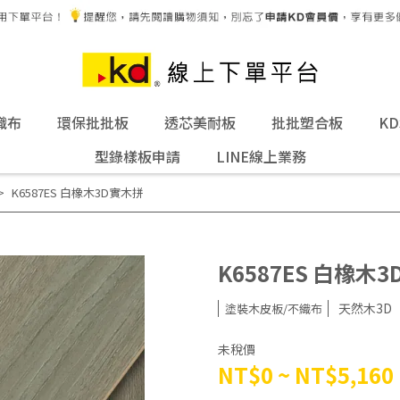
織布
環保批批板
透芯美耐板
批批塑合板
K
型錄樣板申請
LINE線上業務
K6587ES 白橡木3D實木拼
K6587ES 白橡木
天然木3D
塗裝木皮板/不織布
未稅價
NT$0
~
NT$5,160