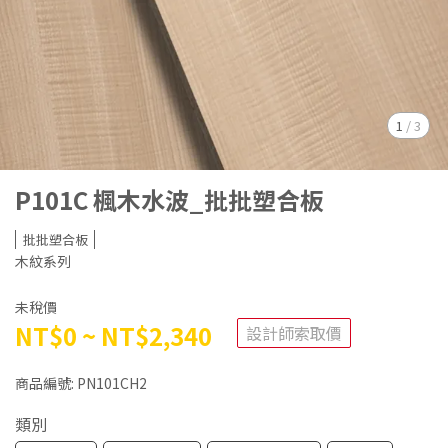
1
/
3
P101C 楓木水波_批批塑合板
批批塑合板
木紋系列
未稅價
NT$0
~
NT$2,340
設計師索取價
商品編號:
PN101CH2
類別