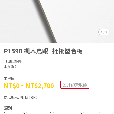
1
/
3
P159B 楓木鳥眼_批批塑合板
批批塑合板
木紋系列
未稅價
NT$0
~
NT$2,700
設計師索取價
商品編號:
PN159BH2
類別