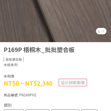
1
/
3
P169P 梧桐木_批批塑合板
批批塑合板
木紋系列
未稅價
NT$0
~
NT$2,340
設計師索取價
商品編號:
PN169PH2
類別