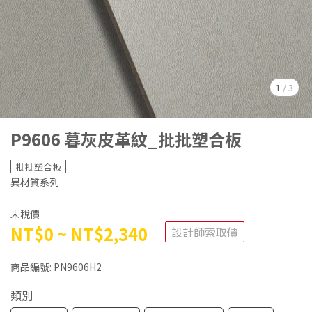
1
/
3
P9606 暮灰皮革紋_批批塑合板
批批塑合板
異材質系列
未稅價
NT$0
~
NT$2,340
設計師索取價
商品編號:
PN9606H2
類別