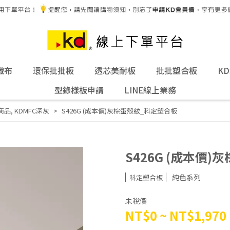
織布
環保批批板
透芯美耐板
批批塑合板
K
型錄樣板申請
LINE線上業務
商品
,
KDMFC深灰
S426G (成本價)灰棕蛋殼紋_科定塑合板
S426G (成本價
純色系列
科定塑合板
未稅價
NT$0
~
NT$1,970