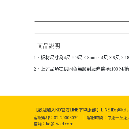
商品說明
1．板材尺寸為4尺 × 9尺 × 8mm、4尺 × 9尺 × 
2．上述品項提供同色無膠封邊條整捲(100 M/
【歡迎加入KD官方LINE下單服務 】LINE ID: @kds
客服專線：02-29003039
客服時間：每週一至週六 08
信箱：kd@twkd.com