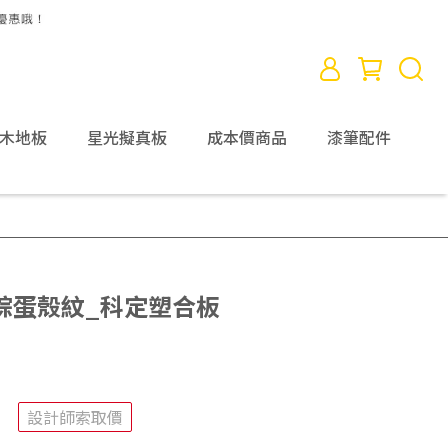
D木地板
星光擬真板
成本價商品
漆筆配件
)灰棕蛋殼紋_科定塑合板
設計師索取價