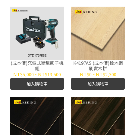
(成本價)充電式衝擊起子機
K4197AS (成本價)栓木鋼
組
刷實木拼
NT$5,000
~
NT$13,500
NT$0
~
NT$2,300
加入購物車
加入購物車