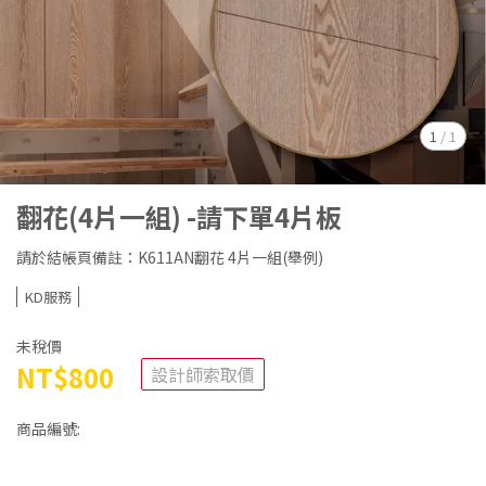
1
/
1
翻花(4片一組) -請下單4片板
請於結帳頁備註：K611AN翻花 4片一組(舉例)
KD服務
未稅價
NT$800
設計師索取價
商品編號: