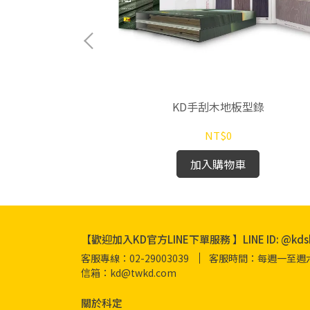
型錄
KD手刮木地板型錄
NT$0
加入購物車
【歡迎加入KD官方LINE下單服務 】LINE ID: @kds
客服專線：02-29003039
客服時間：每週一至週六 08
信箱：kd@twkd.com
關於科定