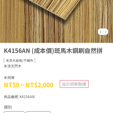
1
/
3
K4156AN (成本價)斑馬木鋼刷自然拼
未漆木皮板/不織布
未漆天然木
未稅價
NT$0
~
NT$2,000
設計師索取價
商品編號:
K4156AN
類別