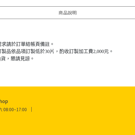
商品說明
如有需求請於訂單結帳頁備註。
訂製品依品項訂製低於30片，酌收訂製加工費2,000元。
換貨，懇請見諒。
hop
:00~17:00