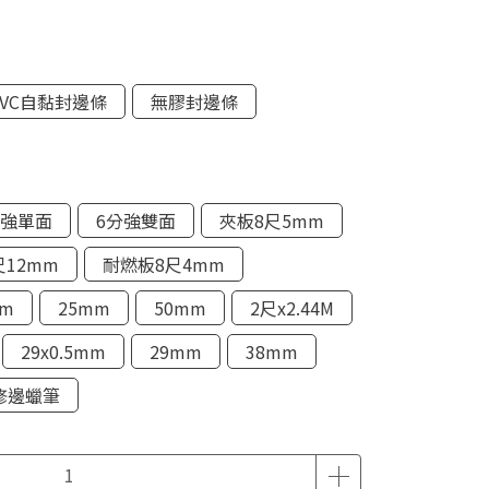
PVC自黏封邊條
無膠封邊條
分強單面
6分強雙面
夾板8尺5mm
尺12mm
耐燃板8尺4mm
mm
25mm
50mm
2尺x2.44M
29x0.5mm
29mm
38mm
修邊蠟筆