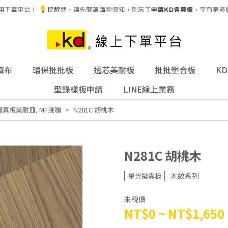
織布
環保批批板
透芯美耐板
批批塑合板
K
型錄樣板申請
LINE線上業務
擬真板美耐皿
,
MF淺咖
N281C 胡桃木
N281C 胡桃木
木紋系列
星光擬真板
未稅價
NT$0
~
NT$1,650