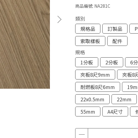
商品編號:
NA281C
類別
規格品
訂製品
索取樣板
配件
規格
1分板
2分板
6
夾板8尺9mm
夾板8
耐燃板8尺6mm
19
22x0.5mm
22mm
55mm
A4尺寸