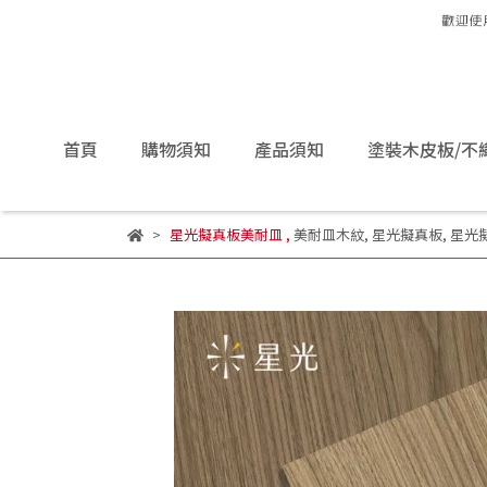
首頁
購物須知
產品須知
塗裝木皮板/不
星光擬真板美耐皿
,
美耐皿木紋
,
星光擬真板
,
星光