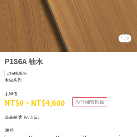
1
/
2
P186A 柚木
環保批批板
木紋系列
未稅價
NT$0
~
NT$4,600
設計師索取價
商品編號:
PA186A
類別