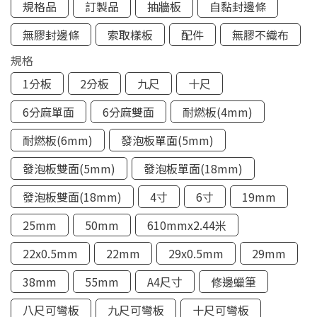
規格品
訂製品
抽牆板
自黏封邊條
無膠封邊條
索取樣板
配件
無膠不織布
規格
1分板
2分板
九尺
十尺
6分麻單面
6分麻雙面
耐燃板(4mm)
耐燃板(6mm)
發泡板單面(5mm)
發泡板雙面(5mm)
發泡板單面(18mm)
發泡板雙面(18mm)
4寸
6寸
19mm
25mm
50mm
610mmx2.44米
22x0.5mm
22mm
29x0.5mm
29mm
38mm
55mm
A4尺寸
修邊蠟筆
八尺可彎板
九尺可彎板
十尺可彎板