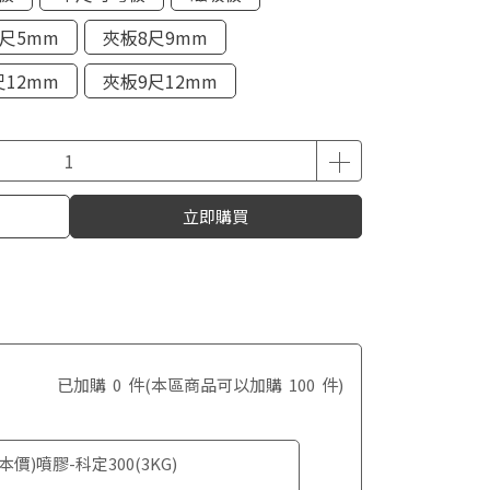
0尺5mm
夾板8尺9mm
尺12mm
夾板9尺12mm
立即購買
已加購
0
件
(本區商品可以加購
100
件)
本價)噴膠-科定300(3KG)