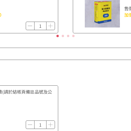
售
0
加
費(請於結帳頁備註品號及公