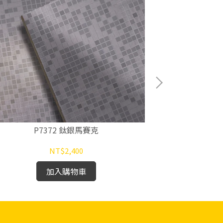
P7372 鈦銀馬賽克
P7
NT$2,400
加入購物車