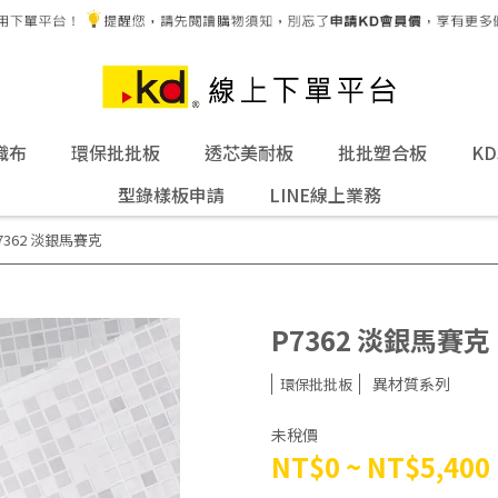
織布
環保批批板
透芯美耐板
批批塑合板
K
型錄樣板申請
LINE線上業務
7362 淡銀馬賽克
P7362 淡銀馬賽克
異材質系列
環保批批板
未稅價
NT$0
~
NT$5,400