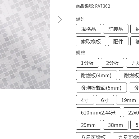
商品編號:
PA7362
類別
規格品
訂製品
索取樣板
配件
規格
1分板
2分板
九
耐燃板(4mm)
耐燃板
發泡板雙面(5mm)
發
4寸
6寸
19mm
610mmx2.44米
22x
29mm
38mm
八尺可彎板
九尺可彎