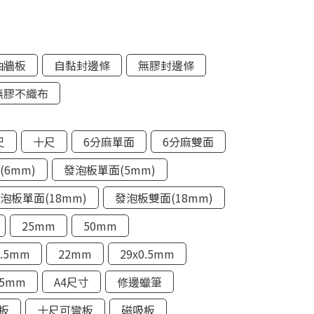
抽牆板
自黏封邊條
無膠封邊條
無膠不織布
尺
十尺
6分麻單面
6分麻雙面
(6mm)
發泡板單面(5mm)
泡板單面(18mm)
發泡板雙面(18mm)
25mm
50mm
0.5mm
22mm
29x0.5mm
55mm
A4尺寸
修邊蠟筆
板
十尺可彎板
磁吸板