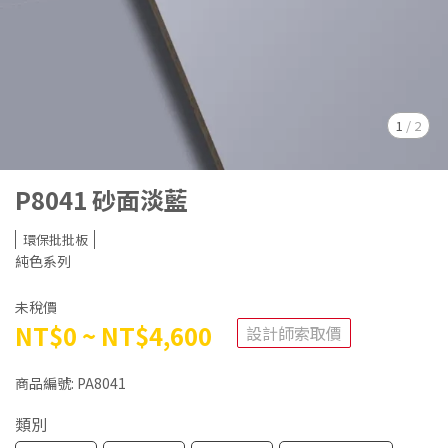
1
/
2
P8041 砂面淡藍
環保批批板
純色系列
未稅價
NT$0
~
NT$4,600
設計師索取價
商品編號:
PA8041
類別