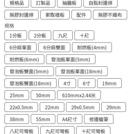
規格品
訂製品
抽牆板
自黏封邊條
無膠封邊條
索取樣板
配件
無膠不織布
規格
1分板
2分板
九尺
十尺
6分麻單面
6分麻雙面
耐燃板(4mm)
耐燃板(6mm)
發泡板單面(5mm)
發泡板雙面(5mm)
發泡板單面(18mm)
發泡板雙面(18mm)
4寸
6寸
19mm
25mm
50mm
610mmx2.44米
22x0.5mm
22mm
29x0.5mm
29mm
38mm
55mm
A4尺寸
修邊蠟筆
八尺可彎板
九尺可彎板
十尺可彎板